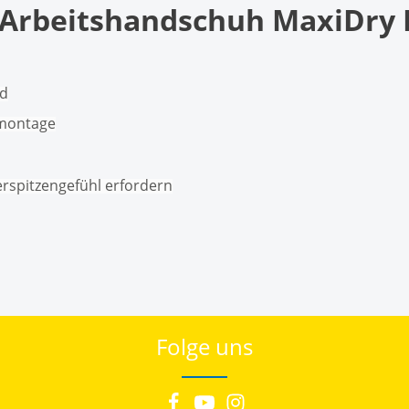
rbeitshandschuh MaxiDry El
ld
smontage
erspitzengefühl erfordern
Folge uns