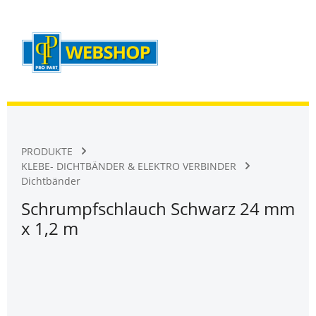
Warenk
Zum Hauptinhalt springen
PRODUKTE
KLEBE- DICHTBÄNDER & ELEKTRO VERBINDER
Dichtbänder
Schrumpfschlauch Schwarz 24 mm
x 1,2 m
Bildergalerie überspringen