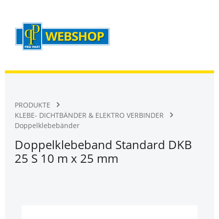
Warenk
Zum Hauptinhalt springen
PRODUKTE
KLEBE- DICHTBÄNDER & ELEKTRO VERBINDER
Doppelklebebänder
Doppelklebeband Standard DKB
25 S 10 m x 25 mm
Bildergalerie überspringen