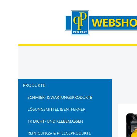
Zum Hauptinhalt springen
Zur Suche springen
Zur Hauptnavigation springen
PRODUKTE
SCHMIER- & WARTUNGSPRODUKTE
LÖSUNGSMITTEL & ENTFERNER
1K DICHT- UND KLEBEMASSEN
REINIGUNGS- & PFLEGEPRODUKTE