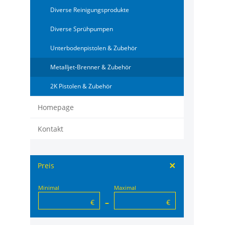
Diverse Reinigungsprodukte
Diverse Sprühpumpen
Unterbodenpistolen & Zubehör
Metalljet-Brenner & Zubehör
2K Pistolen & Zubehör
Homepage
Kontakt
Preis
Minimal
Maximal
–
€
€