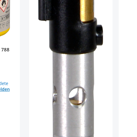
 788
dete
elden