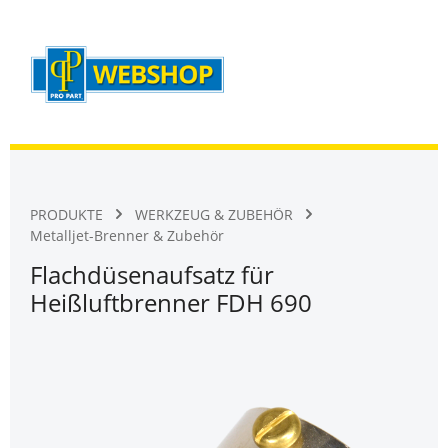
Warenk
Zum Hauptinhalt springen
PRODUKTE
WERKZEUG & ZUBEHÖR
Metalljet-Brenner & Zubehör
Flachdüsenaufsatz für
Heißluftbrenner FDH 690
Bildergalerie überspringen