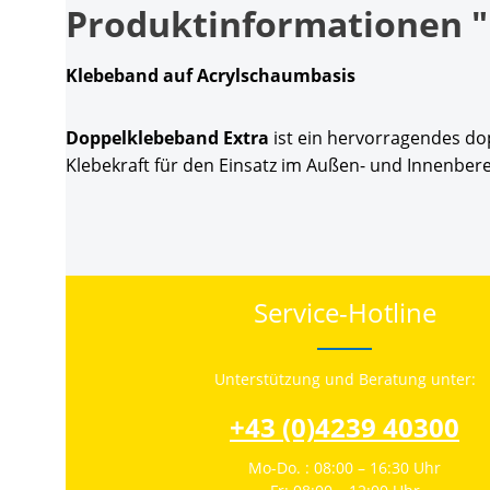
Produktinformationen "
Klebeband auf Acrylschaumbasis
Doppelklebeband Extra
ist ein hervorragendes do
Klebekraft für den Einsatz im Außen- und Innenbere
Service-Hotline
Unterstützung und Beratung unter:
+43 (0)4239 40300
Mo-Do. : 08:00 – 16:30 Uhr