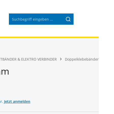
Warenkorb 
HTBÄNDER & ELEKTRO VERBINDER
Doppelklebebänder
mm
ar.
Jetzt anmelden