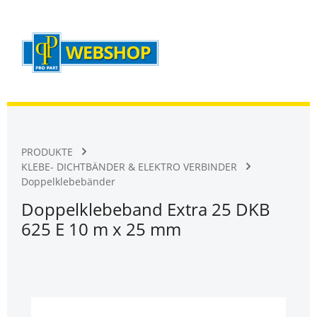
Warenk
Zum Hauptinhalt springen
PRODUKTE
KLEBE- DICHTBÄNDER & ELEKTRO VERBINDER
Doppelklebebänder
Doppelklebeband Extra 25 DKB
625 E 10 m x 25 mm
Bildergalerie überspringen