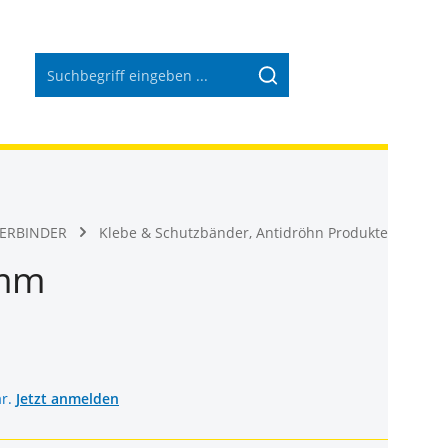
Warenkorb 
VERBINDER
Klebe & Schutzbänder, Antidröhn Produkte
 mm
ar.
Jetzt anmelden