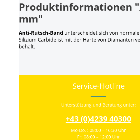
Produktinformationen "
mm"
Anti-Rutsch-Band
unterscheidet sich von normalen
Silizium Carbide ist mit der Harte von Diamanten ve
behält.
Service-Hotline
Unterstützung und Beratung unter:
+43 (0)4239 40300
Mo-Do. : 08:00 – 16:30 Uhr
Fr: 08:00 – 12:00 Uhr