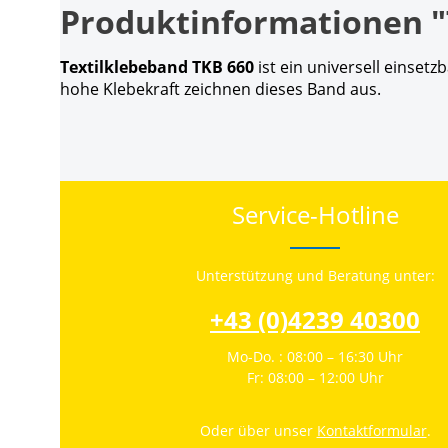
Produktinformationen "T
Textilklebeband TKB 660
ist ein universell einset
hohe Klebekraft zeichnen dieses Band aus.
Service-Hotline
Unterstützung und Beratung unter:
+43 (0)4239 40300
Mo-Do. : 08:00 – 16:30 Uhr
Fr: 08:00 – 12:00 Uhr
Oder über unser
Kontaktformular
.