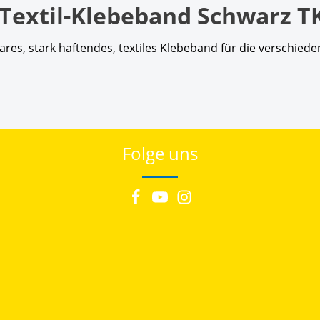
extil-Klebeband Schwarz TK
zbares, stark haftendes, textiles Klebeband für die verschi
Folge uns