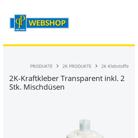
Warenk
Zum Hauptinhalt springen
PRODUKTE
2K PRODUKTE
2K Klebstoffe
2K-Kraftkleber Transparent inkl. 2
Stk. Mischdüsen
Bildergalerie überspringen