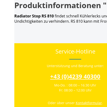
Produktinformationen "R
Radiator Stop RS 810
findet schnell Kühlerlecks un
Undichtigkeiten zu verhindern. RS 810 kann mit Fr
Service-Hotline
Unterstützung und Beratung unter:
+43 (0)4239 40300
Mo-Do. : 08:00 – 16:30 Uhr
Fr: 08:00 – 12:00 Uhr
Oder über unser
Kontaktformular
.